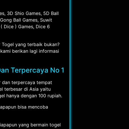
s, 3D Shio Games, 5D Ball
 Gong Ball Games, Suwit
 Dice ) Games, Dice 6
 Togel yang terbaik bukan?
ami berikan lagi informasi
Dan Terpercaya No 1
r dan terpercaya tempat
l terbesar di Asia yaitu
el hanya dengan 100 rupiah.
siapapun bisa mencoba
siapapun yang bermain togel