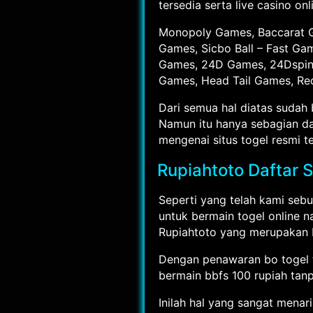
tersedia serta live casino onl
Monopoly Games, Baccarat G
Games, Sicbo Ball – Fast Ga
Games, 24D Games, 24Dspin 
Games, Head Tail Games, Red
Dari semua hal diatas sudah
Namun itu hanya sebagian da
mengenai situs togel resmi t
Rupiahtoto Daftar 
Seperti yang telah kami seb
untuk bermain togel online na
Rupiahtoto yang merupakan b
Dengan penawaran bo togel 
bermain bbfs 100 rupiah tanp
Inilah hal yang sangat mena