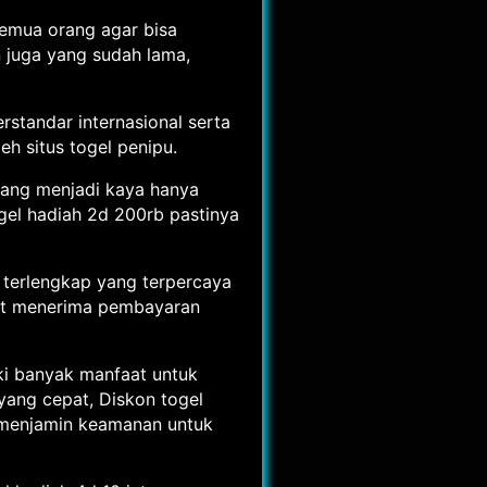
semua orang agar bisa
 juga yang sudah lama,
rstandar internasional serta
eh situs togel penipu.
rang menjadi kaya hanya
gel hadiah 2d 200rb pastinya
n terlengkap yang terpercaya
at menerima pembayaran
iki banyak manfaat untuk
yang cepat, Diskon togel
i menjamin keamanan untuk