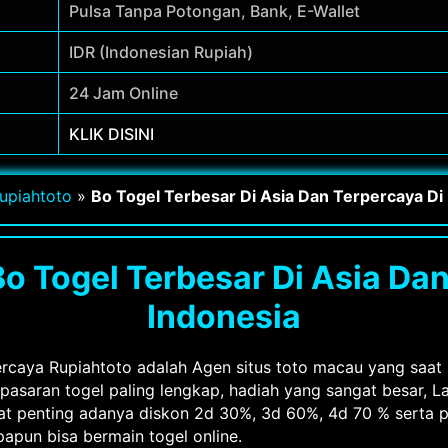
Pulsa Tanpa Potongan, Bank, E-Wallet
IDR (Indonesian Rupiah)
24 Jam Online
KLIK DISINI
upiahtoto
»
Bo Togel Terbesar Di Asia Dan Terpercaya Di
o Togel Terbesar Di Asia Dan
Indonesia
ercaya Rupiahtoto adalah Agen situs toto macau yang saat 
asaran togel paling lengkap, hadiah yang sangat besar, 
at penting adanya diskon 2d 30%, 3d 60%, 4d 70 % serta 
papun bisa bermain togel online.