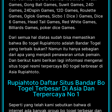
Games, Gong Ball Games, Suwit Games, 24D
Games, 24Dspin Games, 12D Games, Roulette
Games, Oglok Games, Sicbo ( Dice ) Games, Dice
6 Games, Head Tail Games, Red White Games,
Billiards Games, poker dice Games.
Dari semua hal diatas sudah bisa memastikan
bahwa Bo togel Rupiahtoto adalah Bandar Togel
yang terbaik bukan? Namun itu hanya sebagian
dari apa yang menjadi penawaran untuk pemain.
Dan berikut kami berikan lagi informasi mengenai
situs togel resmi terpercaya BO togel terbresar di
Asia Rupiahtoto.
Rupiahtoto Daftar Situs Bandar Bo
Togel Terbesar Di Asia Dan
Terpercaya No 1
Seperti yang telah kami sebutkan bahwa di
internet ada banyak group bo togel terbesar dan