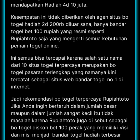
mendapatkan Hadiah 4d 10 juta.
Kesempatan ini tidak diberikan oleh agen situs bo
togel hadiah 2d 200rb diluar sana, hanya bandar
togel bet 100 rupiah yang resmi seperti
Rupiahtoto saja yang mengerti semua kebutuhan
pemain togel online.
Ini semua bisa tercapai karena salah satu nama
dari 10 situs togel terpercaya merupakan bo
togel pasaran terlengkap yang namanya kini
tercatat sebagai situs web bandar togel no 1 di
internet.
Jadi rekomendasi bo togel terpercaya Rupiahtoto
Jika Anda ingin bertaruh dalam jumlah besar
maupun dalam jumlah sangat kecil itu tidak
masalah karena Rupiahtoto juga di sebut sebagai
bo togel diskon bet 100 perak yang memiiliki Visi
dan misi menjadi bandar togel hadiah terbesar