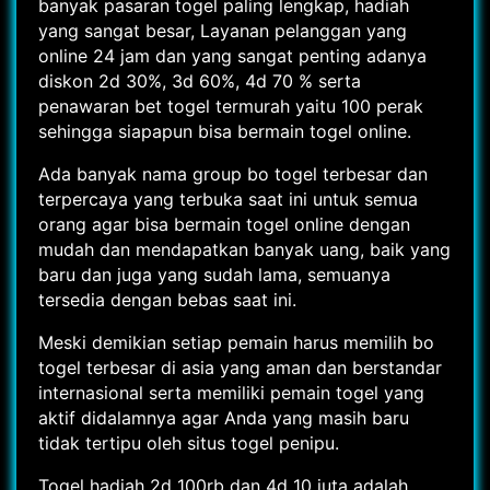
banyak pasaran togel paling lengkap, hadiah
yang sangat besar, Layanan pelanggan yang
online 24 jam dan yang sangat penting adanya
diskon 2d 30%, 3d 60%, 4d 70 % serta
penawaran bet togel termurah yaitu 100 perak
sehingga siapapun bisa bermain togel online.
Ada banyak nama group bo togel terbesar dan
terpercaya yang terbuka saat ini untuk semua
orang agar bisa bermain togel online dengan
mudah dan mendapatkan banyak uang, baik yang
baru dan juga yang sudah lama, semuanya
tersedia dengan bebas saat ini.
Meski demikian setiap pemain harus memilih bo
togel terbesar di asia yang aman dan berstandar
internasional serta memiliki pemain togel yang
aktif didalamnya agar Anda yang masih baru
tidak tertipu oleh situs togel penipu.
Togel hadiah 2d 100rb dan 4d 10 juta adalah